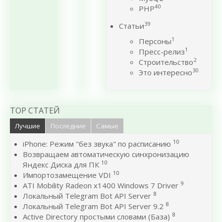
40
PHP
39
Статьи
1
Персоны
1
Пресс-релиз
2
Строительство
30
Это интересно
TOP СТАТЕЙ
Лучшие
Последние
Самые
10
iPhone: Режим "без звука" по расписанию
Возвращаем автоматическую синхронизацию
10
Яндекс Диска для ПК
10
Импортозамещение VDI
9
ATI Mobility Radeon x1400 Windows 7 Driver
8
Локальный Telegram Bot API Server
8
Локальный Telegram Bot API Server 9.2
8
Active Directory простыми словами (База)