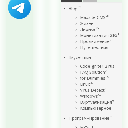
63
Blog
20
Maxsite CMS
16
Жизнь
26
Лирика
1
Монетизация $$$
2
Продвижение
1
Путешествия
135
Вкусняшки
5
CodeIgniter 2 rus
76
FAQ Solution
35
for Dummies
37
Linux
4
Virus Detect
52
Windows
9
Виртуализация
8
Компьютерное
41
Программирование
7
MySQL