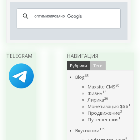
TELEGRAM
НАВИГАЦИЯ
Рубрики
Теги
63
Blog
20
Maxsite CMS
16
Жизнь
26
Лирика
1
Монетизация $$$
2
Продвижение
1
Путешествия
135
Вкусняшки
5