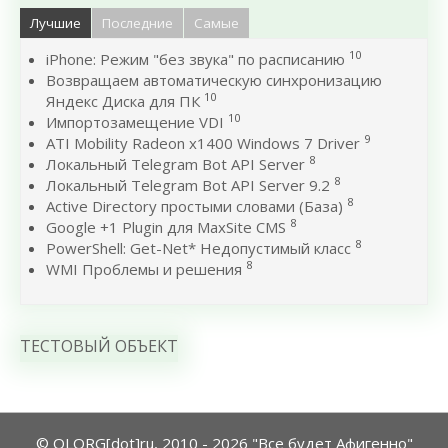
Лучшие
Последние
Самые
10
iPhone: Режим "без звука" по расписанию
Возвращаем автоматическую синхронизацию
10
Яндекс Диска для ПК
10
Импортозамещение VDI
9
ATI Mobility Radeon x1400 Windows 7 Driver
8
Локальный Telegram Bot API Server
8
Локальный Telegram Bot API Server 9.2
8
Active Directory простыми словами (База)
8
Google +1 Plugin для MaxSite CMS
8
PowerShell: Get-Net* Недопустимый класс
8
WMI Проблемы и решения
ТЕСТОВЫЙ ОБЪЕКТ
© OLORG[dot]ru, 2010 - 2026 "Все будет Афигенно"