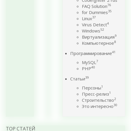
CodeIgniter 2 rus
76
FAQ Solution
35
for Dummies
37
Linux
4
Virus Detect
52
Windows
9
Виртуализация
8
Компьютерное
41
Программирование
7
MySQL
40
PHP
39
Статьи
1
Персоны
1
Пресс-релиз
2
Строительство
30
Это интересно
TOP СТАТЕЙ