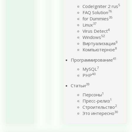
5
CodeIgniter 2 rus
76
FAQ Solution
35
for Dummies
37
Linux
4
Virus Detect
52
Windows
9
Виртуализация
8
Компьютерное
41
Программирование
7
MySQL
40
PHP
39
Статьи
1
Персоны
1
Пресс-релиз
2
Строительство
30
Это интересно