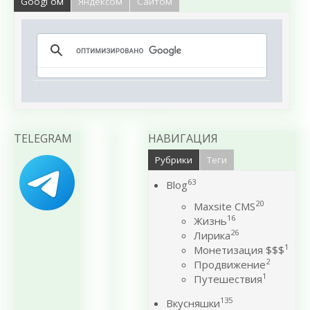
Googl`ом
Яндексом
Сайтом
TELEGRAM
НАВИГАЦИЯ
Рубрики
Теги
63
Blog
20
Maxsite CMS
16
Жизнь
26
Лирика
1
Монетизация $$$
2
Продвижение
1
Путешествия
135
Вкусняшки