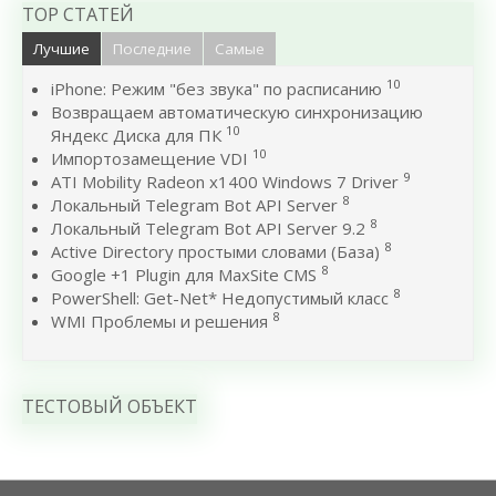
TOP СТАТЕЙ
Лучшие
Последние
Самые
10
iPhone: Режим "без звука" по расписанию
Возвращаем автоматическую синхронизацию
10
Яндекс Диска для ПК
10
Импортозамещение VDI
9
ATI Mobility Radeon x1400 Windows 7 Driver
8
Локальный Telegram Bot API Server
8
Локальный Telegram Bot API Server 9.2
8
Active Directory простыми словами (База)
8
Google +1 Plugin для MaxSite CMS
8
PowerShell: Get-Net* Недопустимый класс
8
WMI Проблемы и решения
ТЕСТОВЫЙ ОБЪЕКТ