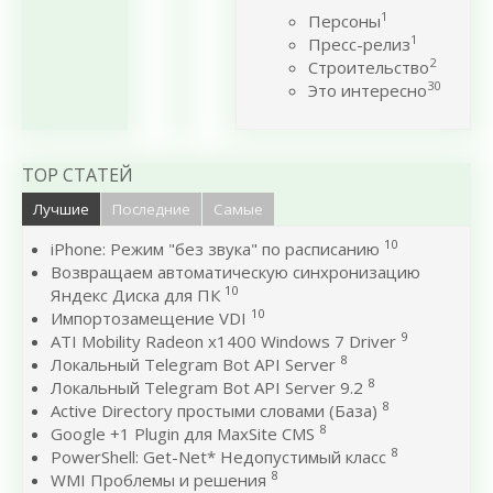
1
Персоны
1
Пресс-релиз
2
Строительство
30
Это интересно
TOP СТАТЕЙ
Лучшие
Последние
Самые
10
iPhone: Режим "без звука" по расписанию
Возвращаем автоматическую синхронизацию
10
Яндекс Диска для ПК
10
Импортозамещение VDI
9
ATI Mobility Radeon x1400 Windows 7 Driver
8
Локальный Telegram Bot API Server
8
Локальный Telegram Bot API Server 9.2
8
Active Directory простыми словами (База)
8
Google +1 Plugin для MaxSite CMS
8
PowerShell: Get-Net* Недопустимый класс
8
WMI Проблемы и решения