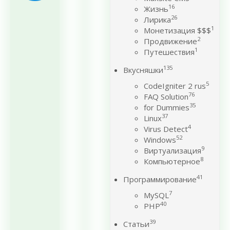
16
Жизнь
26
Лирика
1
Монетизация $$$
2
Продвижение
1
Путешествия
135
Вкусняшки
5
CodeIgniter 2 rus
76
FAQ Solution
35
for Dummies
37
Linux
4
Virus Detect
52
Windows
9
Виртуализация
8
Компьютерное
41
Программирование
7
MySQL
40
PHP
39
Статьи