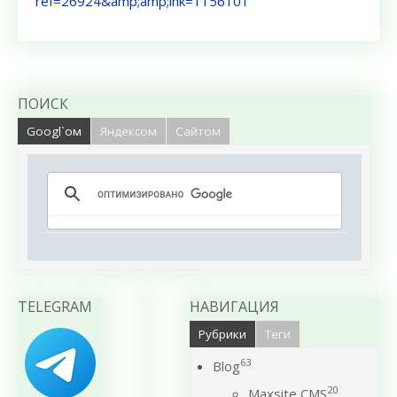
ref=26924&amp;amp;lnk=1156101
ПОИСК
Googl`ом
Яндексом
Сайтом
TELEGRAM
НАВИГАЦИЯ
Рубрики
Теги
63
Blog
20
Maxsite CMS