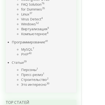
76
FAQ Solution
35
for Dummies
37
Linux
4
Virus Detect
52
Windows
9
Виртуализация
8
Компьютерное
41
Программирование
7
MySQL
40
PHP
39
Статьи
1
Персоны
1
Пресс-релиз
2
Строительство
30
Это интересно
TOP СТАТЕЙ