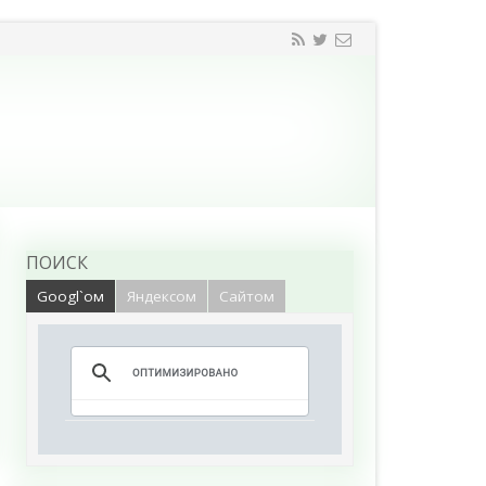
ПОИСК
Googl`ом
Яндексом
Сайтом