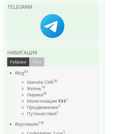
TELEGRAM
НАВИГАЦИЯ
Рубрики
Теги
63
Blog
20
Maxsite CMS
16
Жизнь
26
Лирика
1
Монетизация $$$
2
Продвижение
1
Путешествия
135
Вкусняшки
5
CodeIgniter 2 rus