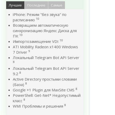
Лучшие
Последние
Самые
iPhone: Режим "без звука" по
10
расписанию
Возвращаем автоматическую
синхронизацию Яндекс Диска для
10
ПК
10
Импортозамещение VDI
ATI Mobility Radeon x1400 Windows
9
7 Driver
Локальный Telegram Bot API Server
8
Локальный Telegram Bot API Server
8
9.2
Active Directory простыми словами
8
(База)
8
Google +1 Plugin для MaxSite CMS
PowerShell: Get-Net* Недопустимый
8
класс
8
WMI Проблемы и решения