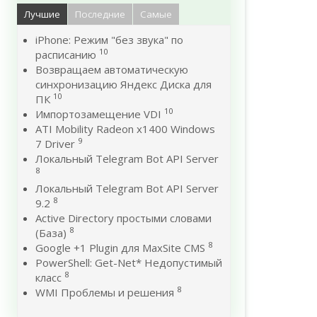
Лучшие
Последние
Самые
iPhone: Режим "без звука" по
10
расписанию
Возвращаем автоматическую
синхронизацию Яндекс Диска для
10
ПК
10
Импортозамещение VDI
ATI Mobility Radeon x1400 Windows
9
7 Driver
Локальный Telegram Bot API Server
8
Локальный Telegram Bot API Server
8
9.2
Active Directory простыми словами
8
(База)
8
Google +1 Plugin для MaxSite CMS
PowerShell: Get-Net* Недопустимый
8
класс
8
WMI Проблемы и решения