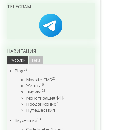
TELEGRAM
НАВИГАЦИЯ
Рубрики
Теги
63
Blog
20
Maxsite CMS
16
Жизнь
26
Лирика
1
Монетизация $$$
2
Продвижение
1
Путешествия
135
Вкусняшки
5
CodeIgniter 2 rus