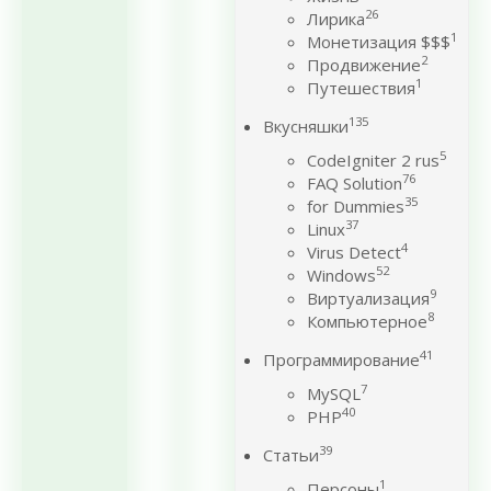
26
Лирика
1
Монетизация $$$
2
Продвижение
1
Путешествия
135
Вкусняшки
5
CodeIgniter 2 rus
76
FAQ Solution
35
for Dummies
37
Linux
4
Virus Detect
52
Windows
9
Виртуализация
8
Компьютерное
41
Программирование
7
MySQL
40
PHP
39
Статьи
1
Персоны