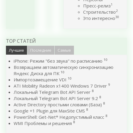
1
Пресс-релиз
2
Строительство
30
Это интересно
TOP СТАТЕЙ
Лучшие
Последние
Самые
10
iPhone: Режим "без звука" по расписанию
Возвращаем автоматическую синхронизацию
10
Яндекс Диска для ПК
10
Импортозамещение VDI
9
ATI Mobility Radeon x1400 Windows 7 Driver
8
Локальный Telegram Bot API Server
8
Локальный Telegram Bot API Server 9.2
8
Active Directory простыми словами (База)
8
Google +1 Plugin для MaxSite CMS
8
PowerShell: Get-Net* Недопустимый класс
8
WMI Проблемы и решения