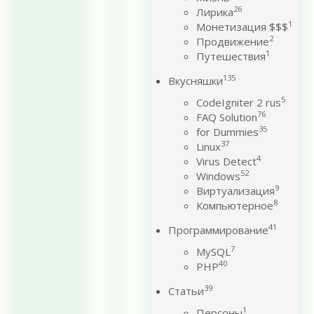
26
Лирика
1
Монетизация $$$
2
Продвижение
1
Путешествия
135
Вкусняшки
5
CodeIgniter 2 rus
76
FAQ Solution
35
for Dummies
37
Linux
4
Virus Detect
52
Windows
9
Виртуализация
8
Компьютерное
41
Программирование
7
MySQL
40
PHP
39
Статьи
1
Персоны