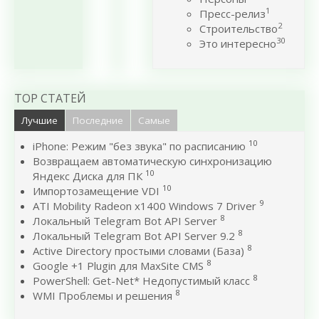
1
Пресс-релиз
2
Строительство
30
Это интересно
TOP СТАТЕЙ
Лучшие
Последние
Самые
10
iPhone: Режим "без звука" по расписанию
Возвращаем автоматическую синхронизацию
10
Яндекс Диска для ПК
10
Импортозамещение VDI
9
ATI Mobility Radeon x1400 Windows 7 Driver
8
Локальный Telegram Bot API Server
8
Локальный Telegram Bot API Server 9.2
8
Active Directory простыми словами (База)
8
Google +1 Plugin для MaxSite CMS
8
PowerShell: Get-Net* Недопустимый класс
8
WMI Проблемы и решения