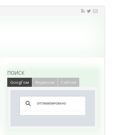
ПОИСК
Googl`ом
Яндексом
Сайтом