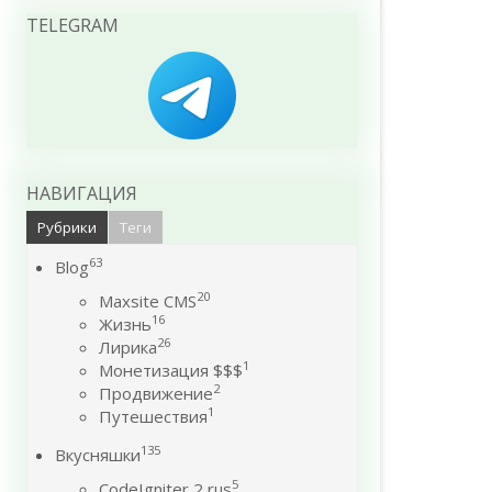
TELEGRAM
НАВИГАЦИЯ
Рубрики
Теги
63
Blog
20
Maxsite CMS
16
Жизнь
26
Лирика
1
Монетизация $$$
2
Продвижение
1
Путешествия
135
Вкусняшки
5
CodeIgniter 2 rus