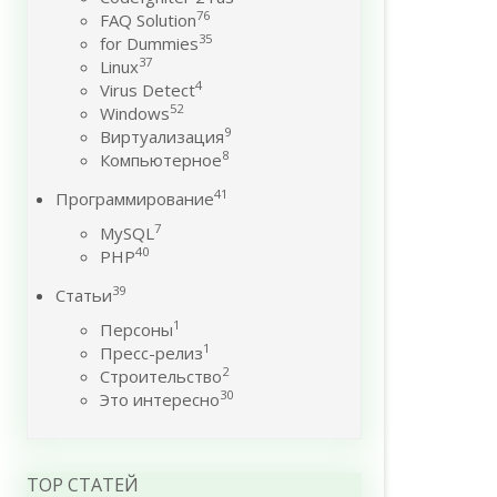
76
FAQ Solution
35
for Dummies
37
Linux
4
Virus Detect
52
Windows
9
Виртуализация
8
Компьютерное
41
Программирование
7
MySQL
40
PHP
39
Статьи
1
Персоны
1
Пресс-релиз
2
Строительство
30
Это интересно
TOP СТАТЕЙ