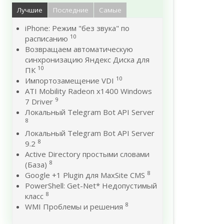
Лучшие
Последние
Самые
iPhone: Режим "без звука" по
10
расписанию
Возвращаем автоматическую
синхронизацию Яндекс Диска для
10
ПК
10
Импортозамещение VDI
ATI Mobility Radeon x1400 Windows
9
7 Driver
Локальный Telegram Bot API Server
8
Локальный Telegram Bot API Server
8
9.2
Active Directory простыми словами
8
(База)
8
Google +1 Plugin для MaxSite CMS
PowerShell: Get-Net* Недопустимый
8
класс
8
WMI Проблемы и решения