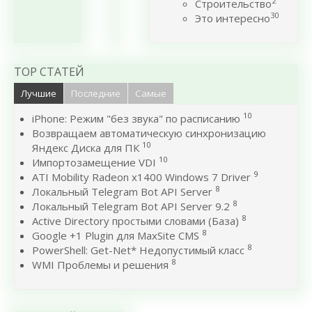
2
Строительство
30
Это интересно
TOP СТАТЕЙ
Лучшие
Последние
Самые
10
iPhone: Режим "без звука" по расписанию
Возвращаем автоматическую синхронизацию
10
Яндекс Диска для ПК
10
Импортозамещение VDI
9
ATI Mobility Radeon x1400 Windows 7 Driver
8
Локальный Telegram Bot API Server
8
Локальный Telegram Bot API Server 9.2
8
Active Directory простыми словами (База)
8
Google +1 Plugin для MaxSite CMS
8
PowerShell: Get-Net* Недопустимый класс
8
WMI Проблемы и решения