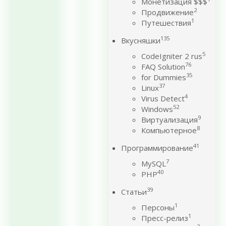
Монетизация $$$
2
Продвижение
1
Путешествия
135
Вкусняшки
5
CodeIgniter 2 rus
76
FAQ Solution
35
for Dummies
37
Linux
4
Virus Detect
52
Windows
9
Виртуализация
8
Компьютерное
41
Программирование
7
MySQL
40
PHP
39
Статьи
1
Персоны
1
Пресс-релиз