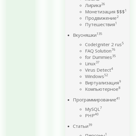
26
Лирика
1
Монетизация $$$
2
Продвижение
1
Путешествия
135
Вкусняшки
5
CodeIgniter 2 rus
76
FAQ Solution
35
for Dummies
37
Linux
4
Virus Detect
52
Windows
9
Виртуализация
8
Компьютерное
41
Программирование
7
MySQL
40
PHP
39
Статьи
1
Персоны