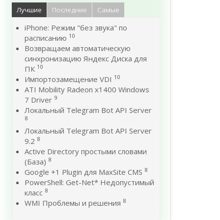
Лучшие
Последние
Самые
iPhone: Режим "без звука" по
10
расписанию
Возвращаем автоматическую
синхронизацию Яндекс Диска для
10
ПК
10
Импортозамещение VDI
ATI Mobility Radeon x1400 Windows
9
7 Driver
Локальный Telegram Bot API Server
8
Локальный Telegram Bot API Server
8
9.2
Active Directory простыми словами
8
(База)
8
Google +1 Plugin для MaxSite CMS
PowerShell: Get-Net* Недопустимый
8
класс
8
WMI Проблемы и решения