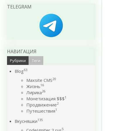
TELEGRAM
НАВИГАЦИЯ
Рубрики
Теги
63
Blog
20
Maxsite CMS
16
Жизнь
26
Лирика
1
Монетизация $$$
2
Продвижение
1
Путешествия
135
Вкусняшки
5
CodeIgniter 2 rus