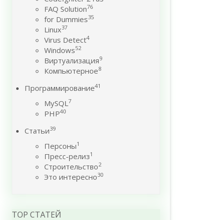
76
FAQ Solution
35
for Dummies
37
Linux
4
Virus Detect
52
Windows
9
Виртуализация
8
Компьютерное
41
Программирование
7
MySQL
40
PHP
39
Статьи
1
Персоны
1
Пресс-релиз
2
Строительство
30
Это интересно
TOP СТАТЕЙ