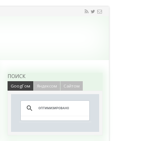
ПОИСК
Googl`ом
Яндексом
Сайтом