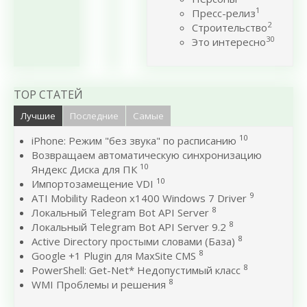
1
Пресс-релиз
2
Строительство
30
Это интересно
TOP СТАТЕЙ
Лучшие
Последние
Самые
10
iPhone: Режим "без звука" по расписанию
Возвращаем автоматическую синхронизацию
10
Яндекс Диска для ПК
10
Импортозамещение VDI
9
ATI Mobility Radeon x1400 Windows 7 Driver
8
Локальный Telegram Bot API Server
8
Локальный Telegram Bot API Server 9.2
8
Active Directory простыми словами (База)
8
Google +1 Plugin для MaxSite CMS
8
PowerShell: Get-Net* Недопустимый класс
8
WMI Проблемы и решения