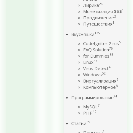
26
Лирика
1
Монетизация $$$
2
Продвижение
1
Путешествия
135
Вкусняшки
5
CodeIgniter 2 rus
76
FAQ Solution
35
for Dummies
37
Linux
4
Virus Detect
52
Windows
9
Виртуализация
8
Компьютерное
41
Программирование
7
MySQL
40
PHP
39
Статьи
1
Персоны