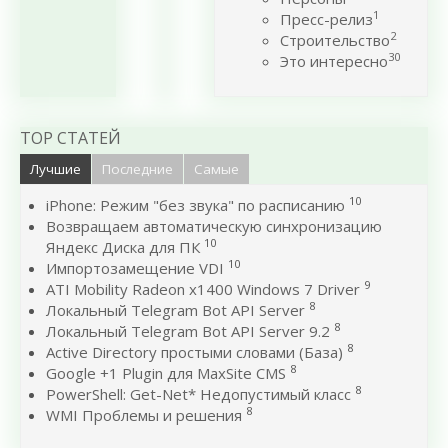
1
Пресс-релиз
2
Строительство
30
Это интересно
TOP СТАТЕЙ
Лучшие
Последние
Самые
10
iPhone: Режим "без звука" по расписанию
Возвращаем автоматическую синхронизацию
10
Яндекс Диска для ПК
10
Импортозамещение VDI
9
ATI Mobility Radeon x1400 Windows 7 Driver
8
Локальный Telegram Bot API Server
8
Локальный Telegram Bot API Server 9.2
8
Active Directory простыми словами (База)
8
Google +1 Plugin для MaxSite CMS
8
PowerShell: Get-Net* Недопустимый класс
8
WMI Проблемы и решения