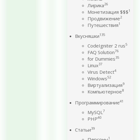
26
Лирика
1
Монетизация $$$
2
Продвижение
1
Путешествия
135
Вкусняшки
5
CodeIgniter 2 rus
76
FAQ Solution
35
for Dummies
37
Linux
4
Virus Detect
52
Windows
9
Виртуализация
8
Компьютерное
41
Программирование
7
MySQL
40
PHP
39
Статьи
1
Персоны