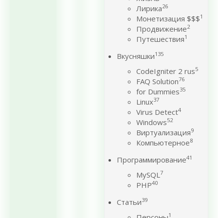
26
Лирика
1
Монетизация $$$
2
Продвижение
1
Путешествия
135
Вкусняшки
5
CodeIgniter 2 rus
76
FAQ Solution
35
for Dummies
37
Linux
4
Virus Detect
52
Windows
9
Виртуализация
8
Компьютерное
41
Программирование
7
MySQL
40
PHP
39
Статьи
1
Персоны