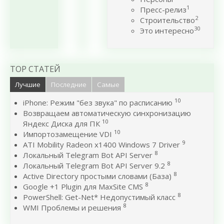
1
Пресс-релиз
2
Строительство
30
Это интересно
TOP СТАТЕЙ
Лучшие
Последние
Самые
10
iPhone: Режим "без звука" по расписанию
Возвращаем автоматическую синхронизацию
10
Яндекс Диска для ПК
10
Импортозамещение VDI
9
ATI Mobility Radeon x1400 Windows 7 Driver
8
Локальный Telegram Bot API Server
8
Локальный Telegram Bot API Server 9.2
8
Active Directory простыми словами (База)
8
Google +1 Plugin для MaxSite CMS
8
PowerShell: Get-Net* Недопустимый класс
8
WMI Проблемы и решения