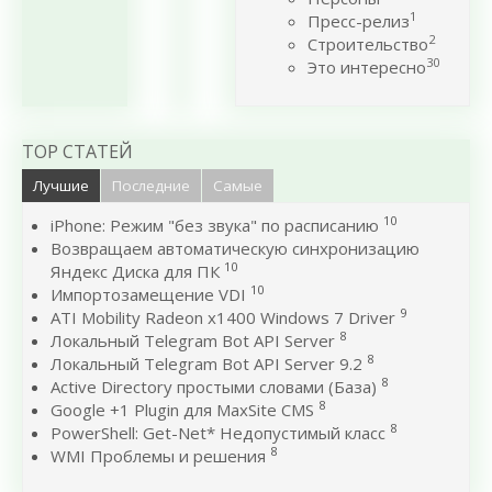
1
Пресс-релиз
2
Строительство
30
Это интересно
TOP СТАТЕЙ
Лучшие
Последние
Самые
10
iPhone: Режим "без звука" по расписанию
Возвращаем автоматическую синхронизацию
10
Яндекс Диска для ПК
10
Импортозамещение VDI
9
ATI Mobility Radeon x1400 Windows 7 Driver
8
Локальный Telegram Bot API Server
8
Локальный Telegram Bot API Server 9.2
8
Active Directory простыми словами (База)
8
Google +1 Plugin для MaxSite CMS
8
PowerShell: Get-Net* Недопустимый класс
8
WMI Проблемы и решения