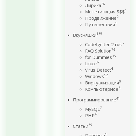
26
Лирика
1
Монетизация $$$
2
Продвижение
1
Путешествия
135
Вкусняшки
5
CodeIgniter 2 rus
76
FAQ Solution
35
for Dummies
37
Linux
4
Virus Detect
52
Windows
9
Виртуализация
8
Компьютерное
41
Программирование
7
MySQL
40
PHP
39
Статьи
1
Персоны