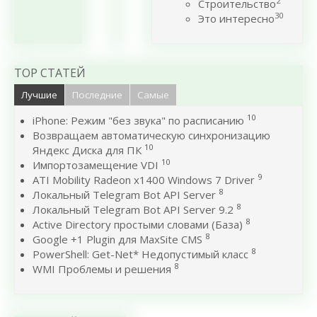
2
Строительство
30
Это интересно
TOP СТАТЕЙ
Лучшие
Последние
Самые
10
iPhone: Режим "без звука" по расписанию
Возвращаем автоматическую синхронизацию
10
Яндекс Диска для ПК
10
Импортозамещение VDI
9
ATI Mobility Radeon x1400 Windows 7 Driver
8
Локальный Telegram Bot API Server
8
Локальный Telegram Bot API Server 9.2
8
Active Directory простыми словами (База)
8
Google +1 Plugin для MaxSite CMS
8
PowerShell: Get-Net* Недопустимый класс
8
WMI Проблемы и решения