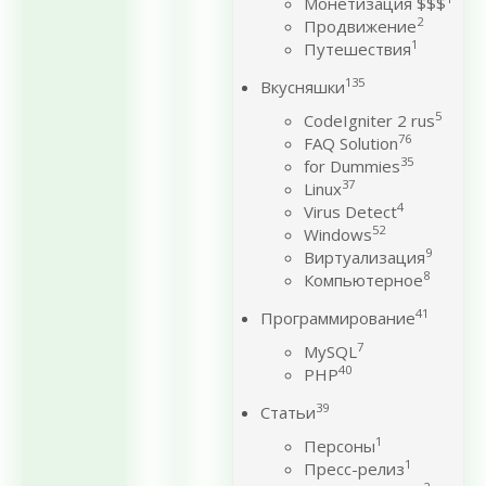
Монетизация $$$
2
Продвижение
1
Путешествия
135
Вкусняшки
5
CodeIgniter 2 rus
76
FAQ Solution
35
for Dummies
37
Linux
4
Virus Detect
52
Windows
9
Виртуализация
8
Компьютерное
41
Программирование
7
MySQL
40
PHP
39
Статьи
1
Персоны
1
Пресс-релиз