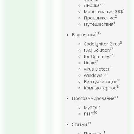
26
Лирика
1
Монетизация $$$
2
Продвижение
1
Путешествия
135
Вкусняшки
5
CodeIgniter 2 rus
76
FAQ Solution
35
for Dummies
37
Linux
4
Virus Detect
52
Windows
9
Виртуализация
8
Компьютерное
41
Программирование
7
MySQL
40
PHP
39
Статьи
1
Персоны