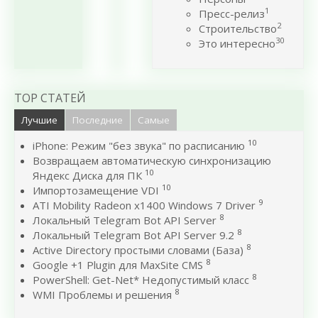
1
Пресс-релиз
2
Строительство
30
Это интересно
TOP СТАТЕЙ
Лучшие
Последние
Самые
10
iPhone: Режим "без звука" по расписанию
Возвращаем автоматическую синхронизацию
10
Яндекс Диска для ПК
10
Импортозамещение VDI
9
ATI Mobility Radeon x1400 Windows 7 Driver
8
Локальный Telegram Bot API Server
8
Локальный Telegram Bot API Server 9.2
8
Active Directory простыми словами (База)
8
Google +1 Plugin для MaxSite CMS
8
PowerShell: Get-Net* Недопустимый класс
8
WMI Проблемы и решения