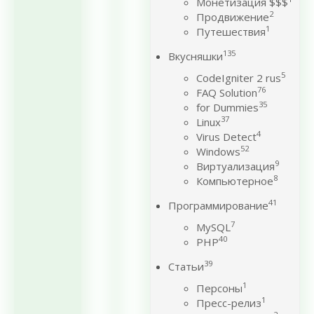
Монетизация $$$
2
Продвижение
1
Путешествия
135
Вкусняшки
5
CodeIgniter 2 rus
76
FAQ Solution
35
for Dummies
37
Linux
4
Virus Detect
52
Windows
9
Виртуализация
8
Компьютерное
41
Программирование
7
MySQL
40
PHP
39
Статьи
1
Персоны
1
Пресс-релиз