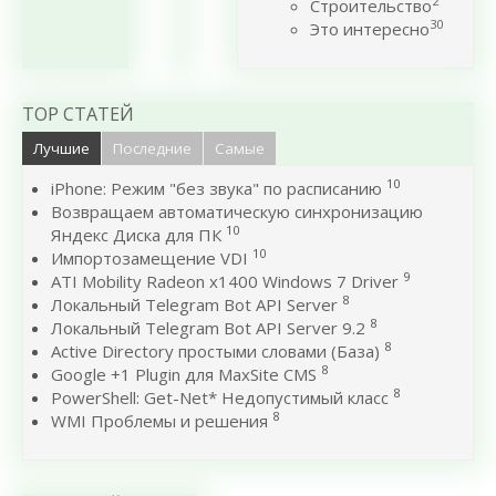
2
Строительство
30
Это интересно
TOP СТАТЕЙ
Лучшие
Последние
Самые
10
iPhone: Режим "без звука" по расписанию
Возвращаем автоматическую синхронизацию
10
Яндекс Диска для ПК
10
Импортозамещение VDI
9
ATI Mobility Radeon x1400 Windows 7 Driver
8
Локальный Telegram Bot API Server
8
Локальный Telegram Bot API Server 9.2
8
Active Directory простыми словами (База)
8
Google +1 Plugin для MaxSite CMS
8
PowerShell: Get-Net* Недопустимый класс
8
WMI Проблемы и решения