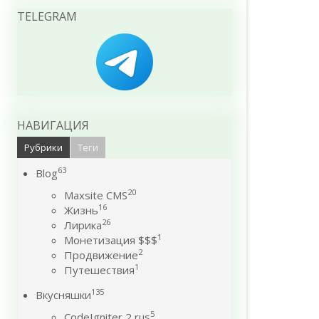
TELEGRAM
НАВИГАЦИЯ
Рубрики
Теги
63
Blog
20
Maxsite CMS
16
Жизнь
26
Лирика
1
Монетизация $$$
2
Продвижение
1
Путешествия
135
Вкусняшки
5
CodeIgniter 2 rus