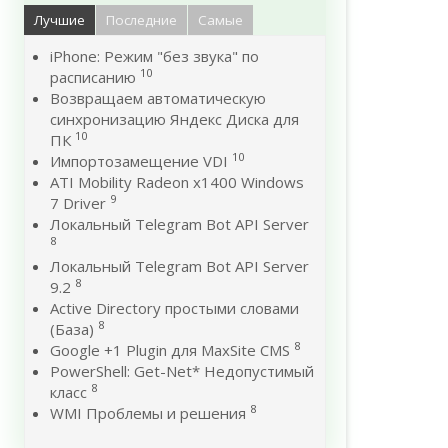
Лучшие
Последние
Самые
iPhone: Режим "без звука" по
10
расписанию
Возвращаем автоматическую
синхронизацию Яндекс Диска для
10
ПК
10
Импортозамещение VDI
ATI Mobility Radeon x1400 Windows
9
7 Driver
Локальный Telegram Bot API Server
8
Локальный Telegram Bot API Server
8
9.2
Active Directory простыми словами
8
(База)
8
Google +1 Plugin для MaxSite CMS
PowerShell: Get-Net* Недопустимый
8
класс
8
WMI Проблемы и решения