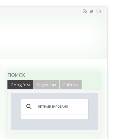
ПОИСК
Googl`ом
Яндексом
Сайтом