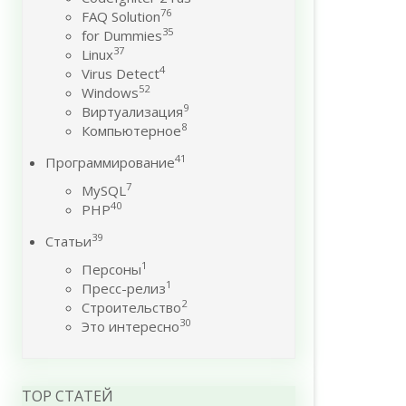
76
FAQ Solution
35
for Dummies
37
Linux
4
Virus Detect
52
Windows
9
Виртуализация
8
Компьютерное
41
Программирование
7
MySQL
40
PHP
39
Статьи
1
Персоны
1
Пресс-релиз
2
Строительство
30
Это интересно
TOP СТАТЕЙ