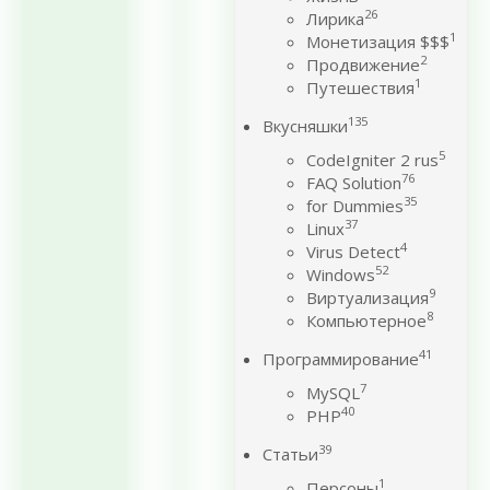
26
Лирика
1
Монетизация $$$
2
Продвижение
1
Путешествия
135
Вкусняшки
5
CodeIgniter 2 rus
76
FAQ Solution
35
for Dummies
37
Linux
4
Virus Detect
52
Windows
9
Виртуализация
8
Компьютерное
41
Программирование
7
MySQL
40
PHP
39
Статьи
1
Персоны