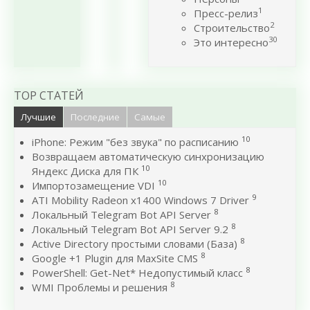
1
Пресс-релиз
2
Строительство
30
Это интересно
TOP СТАТЕЙ
Лучшие
Последние
Самые
10
iPhone: Режим "без звука" по расписанию
Возвращаем автоматическую синхронизацию
10
Яндекс Диска для ПК
10
Импортозамещение VDI
9
ATI Mobility Radeon x1400 Windows 7 Driver
8
Локальный Telegram Bot API Server
8
Локальный Telegram Bot API Server 9.2
8
Active Directory простыми словами (База)
8
Google +1 Plugin для MaxSite CMS
8
PowerShell: Get-Net* Недопустимый класс
8
WMI Проблемы и решения