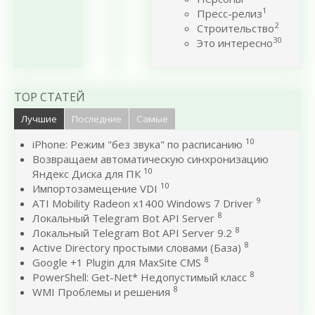
1
Пресс-релиз
2
Строительство
30
Это интересно
TOP СТАТЕЙ
Лучшие
Последние
Самые
10
iPhone: Режим "без звука" по расписанию
Возвращаем автоматическую синхронизацию
10
Яндекс Диска для ПК
10
Импортозамещение VDI
9
ATI Mobility Radeon x1400 Windows 7 Driver
8
Локальный Telegram Bot API Server
8
Локальный Telegram Bot API Server 9.2
8
Active Directory простыми словами (База)
8
Google +1 Plugin для MaxSite CMS
8
PowerShell: Get-Net* Недопустимый класс
8
WMI Проблемы и решения