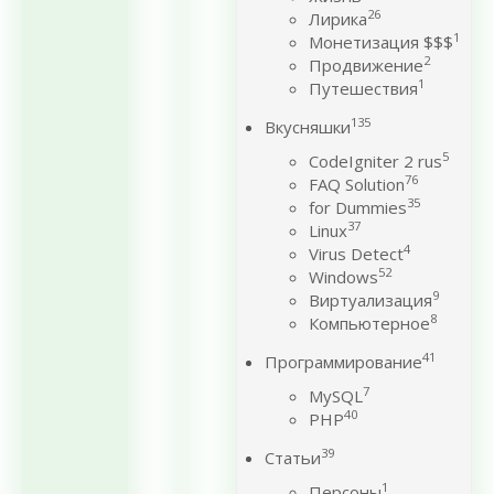
26
Лирика
1
Монетизация $$$
2
Продвижение
1
Путешествия
135
Вкусняшки
5
CodeIgniter 2 rus
76
FAQ Solution
35
for Dummies
37
Linux
4
Virus Detect
52
Windows
9
Виртуализация
8
Компьютерное
41
Программирование
7
MySQL
40
PHP
39
Статьи
1
Персоны