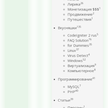
26
Лирика
1
Монетизация $$$
2
Продвижение
1
Путешествия
135
Вкусняшки
5
CodeIgniter 2 rus
76
FAQ Solution
35
for Dummies
37
Linux
4
Virus Detect
52
Windows
9
Виртуализация
8
Компьютерное
41
Программирование
7
MySQL
40
PHP
39
Статьи
1
Персоны