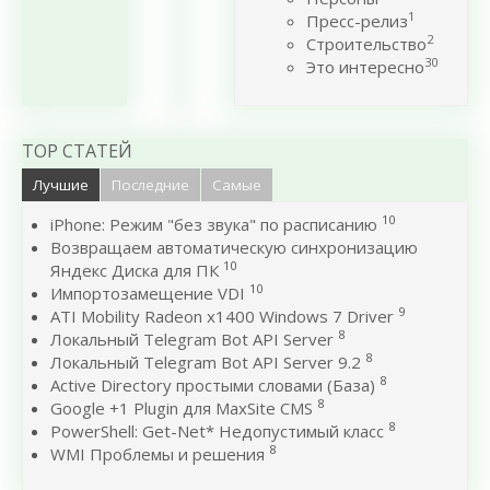
1
Пресс-релиз
2
Строительство
30
Это интересно
TOP СТАТЕЙ
Лучшие
Последние
Самые
10
iPhone: Режим "без звука" по расписанию
Возвращаем автоматическую синхронизацию
10
Яндекс Диска для ПК
10
Импортозамещение VDI
9
ATI Mobility Radeon x1400 Windows 7 Driver
8
Локальный Telegram Bot API Server
8
Локальный Telegram Bot API Server 9.2
8
Active Directory простыми словами (База)
8
Google +1 Plugin для MaxSite CMS
8
PowerShell: Get-Net* Недопустимый класс
8
WMI Проблемы и решения