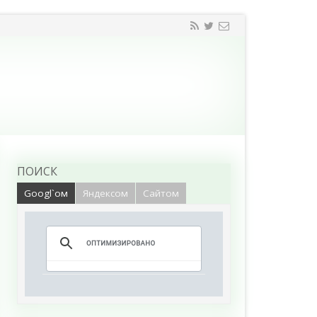
ПОИСК
Googl`ом
Яндексом
Сайтом