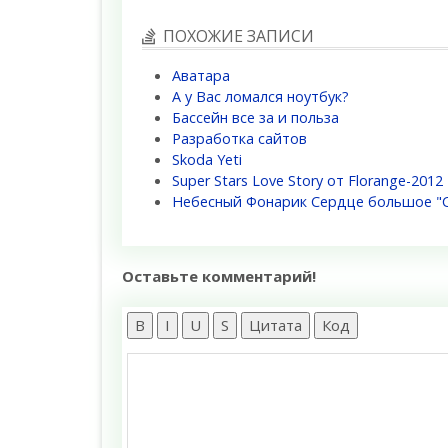
ПОХОЖИЕ ЗАПИСИ
Аватара
А у Вас ломался ноутбук?
Бассейн все за и польза
Разработка сайтов
Skoda Yeti
Super Stars Love Story от Florange-2012
Небесный Фонарик Сердце большое "С
Оставьте комментарий!
B
I
U
S
Цитата
Код