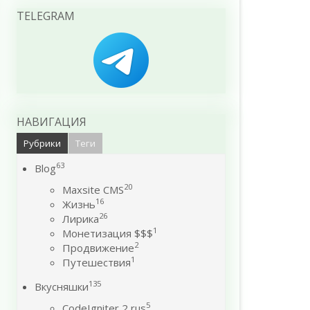
TELEGRAM
НАВИГАЦИЯ
Рубрики
Теги
63
Blog
20
Maxsite CMS
16
Жизнь
26
Лирика
1
Монетизация $$$
2
Продвижение
1
Путешествия
135
Вкусняшки
5
CodeIgniter 2 rus