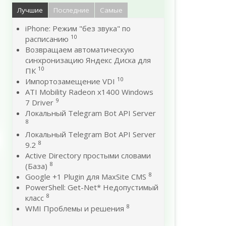
Лучшие
Последние
Самые
iPhone: Режим "без звука" по
10
расписанию
Возвращаем автоматическую
синхронизацию Яндекс Диска для
10
ПК
10
Импортозамещение VDI
ATI Mobility Radeon x1400 Windows
9
7 Driver
Локальный Telegram Bot API Server
8
Локальный Telegram Bot API Server
8
9.2
Active Directory простыми словами
8
(База)
8
Google +1 Plugin для MaxSite CMS
PowerShell: Get-Net* Недопустимый
8
класс
8
WMI Проблемы и решения