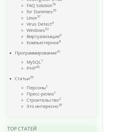
76
FAQ Solution
35
for Dummies
37
Linux
4
Virus Detect
52
Windows
9
Виртуализация
8
Компьютерное
41
Программирование
7
MySQL
40
PHP
39
Статьи
1
Персоны
1
Пресс-релиз
2
Строительство
30
Это интересно
TOP СТАТЕЙ