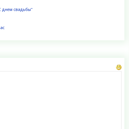
 днем свадьбы"
час