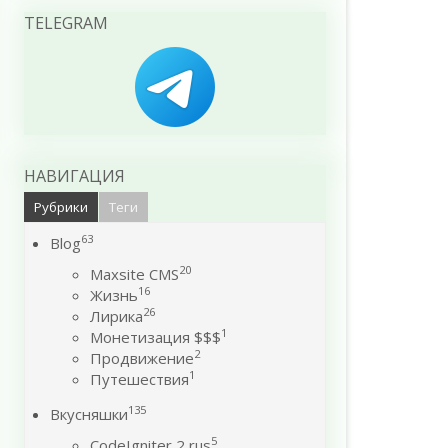
TELEGRAM
НАВИГАЦИЯ
Рубрики
Теги
63
Blog
20
Maxsite CMS
16
Жизнь
26
Лирика
1
Монетизация $$$
2
Продвижение
1
Путешествия
135
Вкусняшки
5
CodeIgniter 2 rus