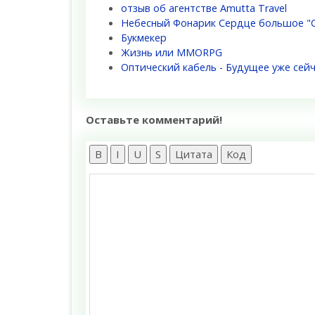
отзыв об агентстве Amutta Travel
Небесный Фонарик Сердце большое "С
Букмекер
Жизнь или MMORPG
Оптический кабель - Будущее уже сей
Оставьте комментарий!
B
I
U
S
Цитата
Код