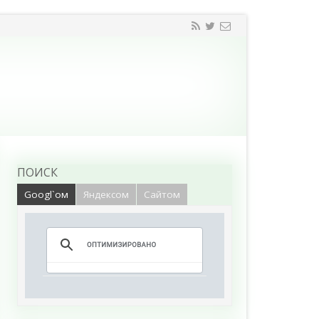
ПОИСК
Googl`ом
Яндексом
Сайтом