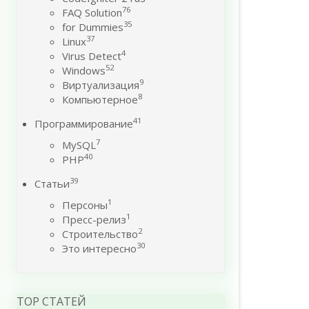
76
FAQ Solution
35
for Dummies
37
Linux
4
Virus Detect
52
Windows
9
Виртуализация
8
Компьютерное
41
Программирование
7
MySQL
40
PHP
39
Статьи
1
Персоны
1
Пресс-релиз
2
Строительство
30
Это интересно
TOP СТАТЕЙ