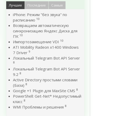
Лучшие
Последние
Самые
iPhone: Режим "без звука" по
10
расписанию
Возвращаем автоматическую
синхронизацию Яндекс Диска для
10
ПК
10
Импортозамещение VDI
ATI Mobility Radeon x1400 Windows
9
7 Driver
Локальный Telegram Bot API Server
8
Локальный Telegram Bot API Server
8
9.2
Active Directory простыми словами
8
(База)
8
Google +1 Plugin для MaxSite CMS
PowerShell: Get-Net* Недопустимый
8
класс
8
WMI Проблемы и решения