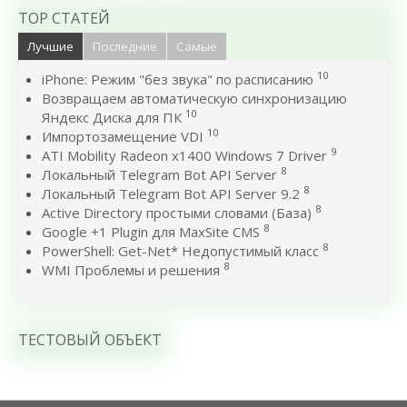
TOP СТАТЕЙ
Лучшие
Последние
Самые
10
iPhone: Режим "без звука" по расписанию
Возвращаем автоматическую синхронизацию
10
Яндекс Диска для ПК
10
Импортозамещение VDI
9
ATI Mobility Radeon x1400 Windows 7 Driver
8
Локальный Telegram Bot API Server
8
Локальный Telegram Bot API Server 9.2
8
Active Directory простыми словами (База)
8
Google +1 Plugin для MaxSite CMS
8
PowerShell: Get-Net* Недопустимый класс
8
WMI Проблемы и решения
ТЕСТОВЫЙ ОБЪЕКТ