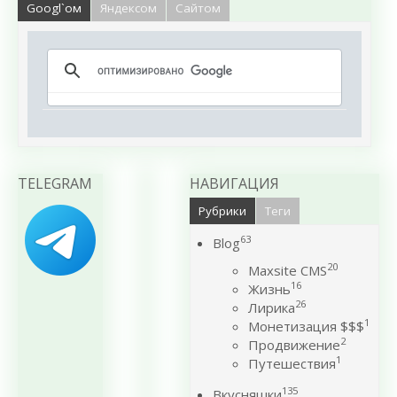
Googl`ом
Яндексом
Сайтом
TELEGRAM
НАВИГАЦИЯ
Рубрики
Теги
63
Blog
20
Maxsite CMS
16
Жизнь
26
Лирика
1
Монетизация $$$
2
Продвижение
1
Путешествия
135
Вкусняшки