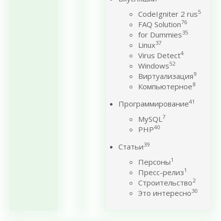
5
CodeIgniter 2 rus
76
FAQ Solution
35
for Dummies
37
Linux
4
Virus Detect
52
Windows
9
Виртуализация
8
Компьютерное
41
Программирование
7
MySQL
40
PHP
39
Статьи
1
Персоны
1
Пресс-релиз
2
Строительство
30
Это интересно