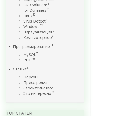
76
FAQ Solution
35
for Dummies
37
Linux
4
Virus Detect
52
Windows
9
Виртуализация
8
Компьютерное
41
Программирование
7
MySQL
40
PHP
39
Статьи
1
Персоны
1
Пресс-релиз
2
Строительство
30
Это интересно
TOP СТАТЕЙ