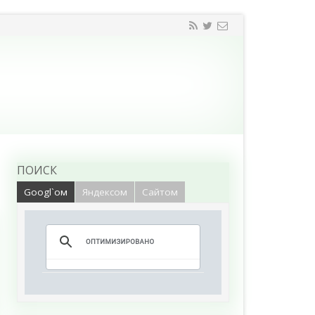
ПОИСК
Googl`ом
Яндексом
Сайтом