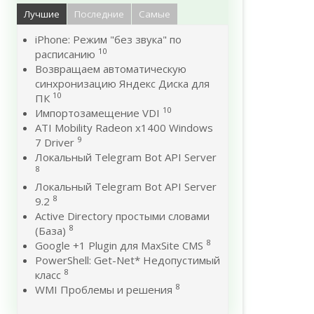
Лучшие
Последние
Самые
iPhone: Режим "без звука" по
10
расписанию
Возвращаем автоматическую
синхронизацию Яндекс Диска для
10
ПК
10
Импортозамещение VDI
ATI Mobility Radeon x1400 Windows
9
7 Driver
Локальный Telegram Bot API Server
8
Локальный Telegram Bot API Server
8
9.2
Active Directory простыми словами
8
(База)
8
Google +1 Plugin для MaxSite CMS
PowerShell: Get-Net* Недопустимый
8
класс
8
WMI Проблемы и решения