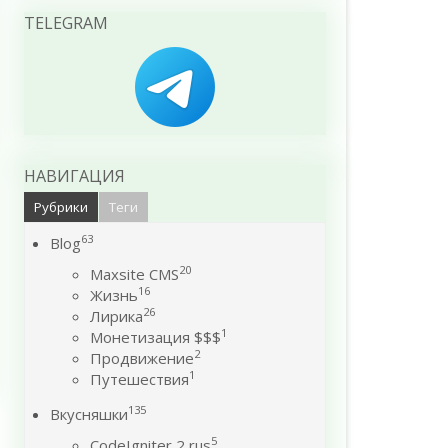
TELEGRAM
НАВИГАЦИЯ
Рубрики
Теги
63
Blog
20
Maxsite CMS
16
Жизнь
26
Лирика
1
Монетизация $$$
2
Продвижение
1
Путешествия
135
Вкусняшки
5
CodeIgniter 2 rus