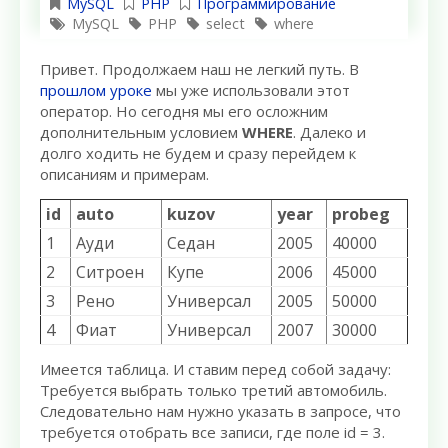
MySQL
PHP
Программирование
MySQL
PHP
select
where
Привет. Продолжаем наш не легкий путь. В
прошлом уроке
мы уже использовали этот
оператор. Но сегодня мы его осложним
дополнительным условием
WHERE
. Далеко и
долго ходить не будем и сразу перейдем к
описаниям и примерам.
id
auto
kuzov
year
probeg
1
Ауди
Седан
2005
40000
2
Ситроен
Купе
2006
45000
3
Рено
Универсал
2005
50000
4
Фиат
Универсал
2007
30000
Имеется таблица. И ставим перед собой задачу:
Требуется выбрать только третий автомобиль.
Следовательно нам нужно указать в запросе, что
требуется отобрать все записи, где поле id = 3.