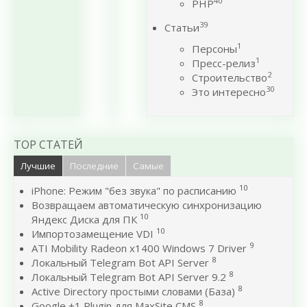
40
PHP
39
Статьи
1
Персоны
1
Пресс-релиз
2
Строительство
30
Это интересно
TOP СТАТЕЙ
Лучшие
Последние
Самые
10
iPhone: Режим "без звука" по расписанию
Возвращаем автоматическую синхронизацию
10
Яндекс Диска для ПК
10
Импортозамещение VDI
9
ATI Mobility Radeon x1400 Windows 7 Driver
8
Локальный Telegram Bot API Server
8
Локальный Telegram Bot API Server 9.2
8
Active Directory простыми словами (База)
8
Google +1 Plugin для MaxSite CMS