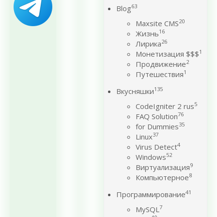
63
Blog
20
Maxsite CMS
16
Жизнь
26
Лирика
1
Монетизация $$$
2
Продвижение
1
Путешествия
135
Вкусняшки
5
CodeIgniter 2 rus
76
FAQ Solution
35
for Dummies
37
Linux
4
Virus Detect
52
Windows
9
Виртуализация
8
Компьютерное
41
Программирование
7
MySQL