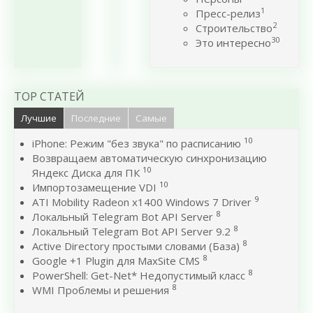
1
Пресс-релиз
2
Строительство
30
Это интересно
TOP СТАТЕЙ
Лучшие
Последние
Самые
10
iPhone: Режим "без звука" по расписанию
Возвращаем автоматическую синхронизацию
10
Яндекс Диска для ПК
10
Импортозамещение VDI
9
ATI Mobility Radeon x1400 Windows 7 Driver
8
Локальный Telegram Bot API Server
8
Локальный Telegram Bot API Server 9.2
8
Active Directory простыми словами (База)
8
Google +1 Plugin для MaxSite CMS
8
PowerShell: Get-Net* Недопустимый класс
8
WMI Проблемы и решения