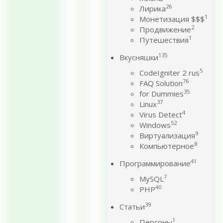
26
Лирика
1
Монетизация $$$
2
Продвижение
1
Путешествия
135
Вкусняшки
5
CodeIgniter 2 rus
76
FAQ Solution
35
for Dummies
37
Linux
4
Virus Detect
52
Windows
9
Виртуализация
8
Компьютерное
41
Программирование
7
MySQL
40
PHP
39
Статьи
1
Персоны