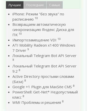
Лучшие
Последние
Самые
iPhone: Режим "без звука" по
10
расписанию
Возвращаем автоматическую
синхронизацию Яндекс Диска для
10
ПК
10
Импортозамещение VDI
ATI Mobility Radeon x1400 Windows
9
7 Driver
Локальный Telegram Bot API Server
8
Локальный Telegram Bot API Server
8
9.2
Active Directory простыми словами
8
(База)
8
Google +1 Plugin для MaxSite CMS
PowerShell: Get-Net* Недопустимый
8
класс
8
WMI Проблемы и решения