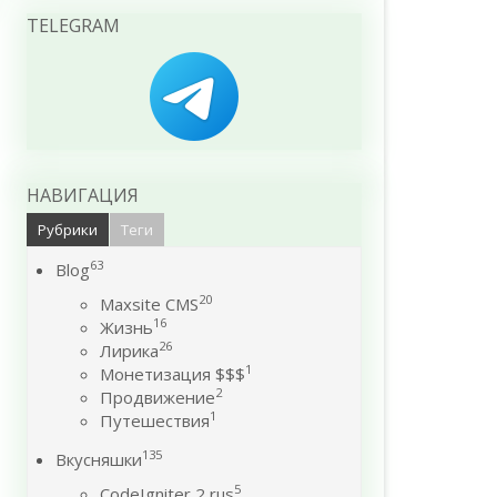
TELEGRAM
НАВИГАЦИЯ
Рубрики
Теги
63
Blog
20
Maxsite CMS
16
Жизнь
26
Лирика
1
Монетизация $$$
2
Продвижение
1
Путешествия
135
Вкусняшки
5
CodeIgniter 2 rus