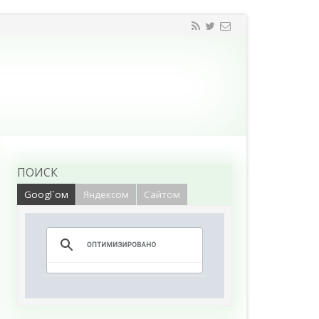
ПОИСК
Googl`ом
Яндексом
Сайтом