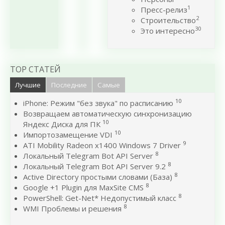
1
Пресс-релиз
2
Строительство
30
Это интересно
TOP СТАТЕЙ
Лучшие
Последние
Самые
10
iPhone: Режим "без звука" по расписанию
Возвращаем автоматическую синхронизацию
10
Яндекс Диска для ПК
10
Импортозамещение VDI
9
ATI Mobility Radeon x1400 Windows 7 Driver
8
Локальный Telegram Bot API Server
8
Локальный Telegram Bot API Server 9.2
8
Active Directory простыми словами (База)
8
Google +1 Plugin для MaxSite CMS
8
PowerShell: Get-Net* Недопустимый класс
8
WMI Проблемы и решения