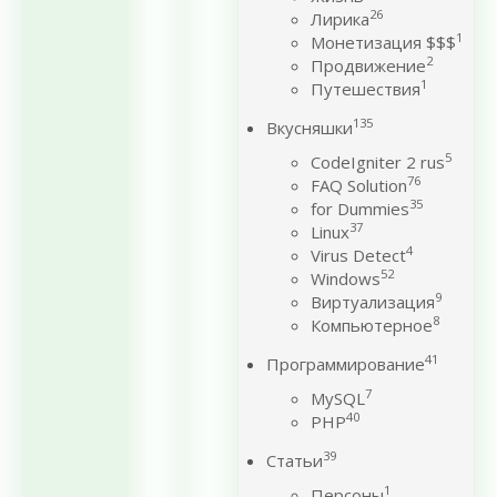
26
Лирика
1
Монетизация $$$
2
Продвижение
1
Путешествия
135
Вкусняшки
5
CodeIgniter 2 rus
76
FAQ Solution
35
for Dummies
37
Linux
4
Virus Detect
52
Windows
9
Виртуализация
8
Компьютерное
41
Программирование
7
MySQL
40
PHP
39
Статьи
1
Персоны