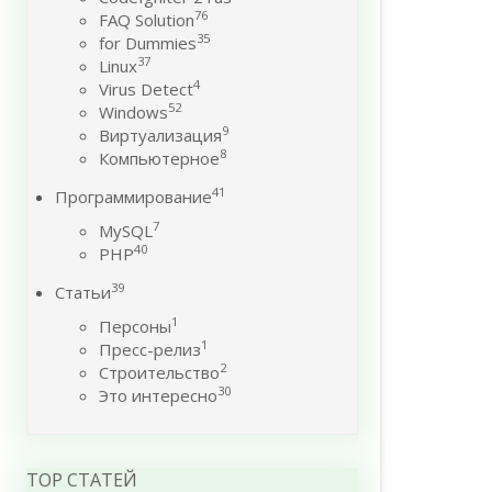
76
FAQ Solution
35
for Dummies
37
Linux
4
Virus Detect
52
Windows
9
Виртуализация
8
Компьютерное
41
Программирование
7
MySQL
40
PHP
39
Статьи
1
Персоны
1
Пресс-релиз
2
Строительство
30
Это интересно
TOP СТАТЕЙ