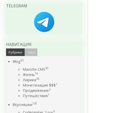
TELEGRAM
НАВИГАЦИЯ
Рубрики
Теги
63
Blog
20
Maxsite CMS
16
Жизнь
26
Лирика
1
Монетизация $$$
2
Продвижение
1
Путешествия
135
Вкусняшки
5
CodeIgniter 2 rus