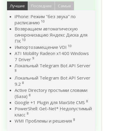
Лучшие
Последние
Самые
iPhone: Режим "без звука" по
10
расписанию
Возвращаем автоматическую
синхронизацию Яндекс Диска для
10
ПК
10
Импортозамещение VDI
ATI Mobility Radeon x1400 Windows
9
7 Driver
Локальный Telegram Bot API Server
8
Локальный Telegram Bot API Server
8
9.2
Active Directory простыми словами
8
(База)
8
Google +1 Plugin для MaxSite CMS
PowerShell: Get-Net* Недопустимый
8
класс
8
WMI Проблемы и решения