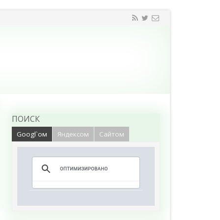
ПОИСК
Googl`ом
Яндексом
Сайтом