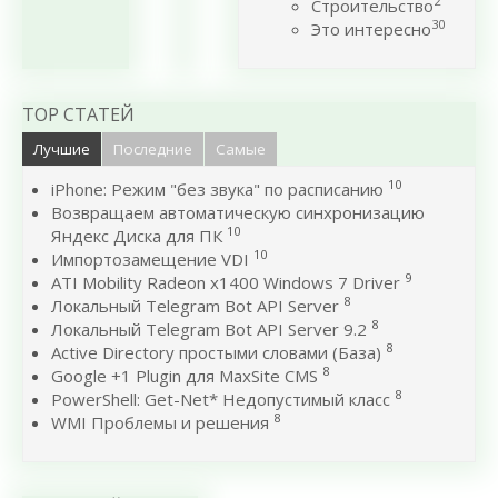
2
Строительство
30
Это интересно
TOP СТАТЕЙ
Лучшие
Последние
Самые
10
iPhone: Режим "без звука" по расписанию
Возвращаем автоматическую синхронизацию
10
Яндекс Диска для ПК
10
Импортозамещение VDI
9
ATI Mobility Radeon x1400 Windows 7 Driver
8
Локальный Telegram Bot API Server
8
Локальный Telegram Bot API Server 9.2
8
Active Directory простыми словами (База)
8
Google +1 Plugin для MaxSite CMS
8
PowerShell: Get-Net* Недопустимый класс
8
WMI Проблемы и решения