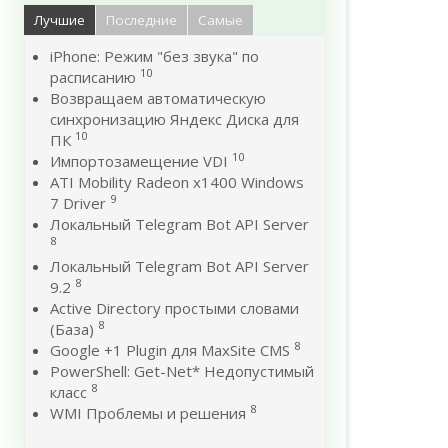
Лучшие
Последние
Самые
iPhone: Режим "без звука" по
10
расписанию
Возвращаем автоматическую
синхронизацию Яндекс Диска для
10
ПК
10
Импортозамещение VDI
ATI Mobility Radeon x1400 Windows
9
7 Driver
Локальный Telegram Bot API Server
8
Локальный Telegram Bot API Server
8
9.2
Active Directory простыми словами
8
(База)
8
Google +1 Plugin для MaxSite CMS
PowerShell: Get-Net* Недопустимый
8
класс
8
WMI Проблемы и решения