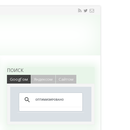
ПОИСК
Googl`ом
Яндексом
Сайтом