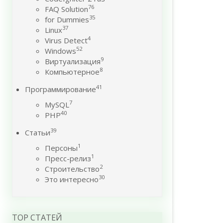
76
FAQ Solution
35
for Dummies
37
Linux
4
Virus Detect
52
Windows
9
Виртуализация
8
Компьютерное
41
Программирование
7
MySQL
40
PHP
39
Статьи
1
Персоны
1
Пресс-релиз
2
Строительство
30
Это интересно
TOP СТАТЕЙ