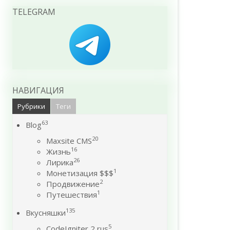
TELEGRAM
НАВИГАЦИЯ
Рубрики
Теги
63
Blog
20
Maxsite CMS
16
Жизнь
26
Лирика
1
Монетизация $$$
2
Продвижение
1
Путешествия
135
Вкусняшки
5
CodeIgniter 2 rus