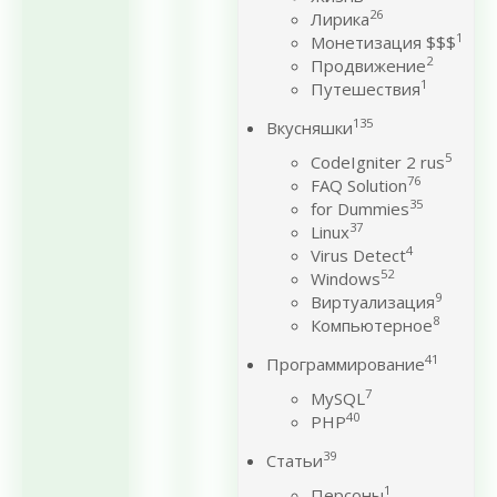
26
Лирика
1
Монетизация $$$
2
Продвижение
1
Путешествия
135
Вкусняшки
5
CodeIgniter 2 rus
76
FAQ Solution
35
for Dummies
37
Linux
4
Virus Detect
52
Windows
9
Виртуализация
8
Компьютерное
41
Программирование
7
MySQL
40
PHP
39
Статьи
1
Персоны