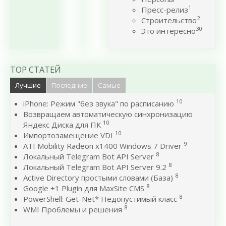
1
Пресс-релиз
2
Строительство
30
Это интересно
TOP СТАТЕЙ
Лучшие
Последние
Самые
10
iPhone: Режим "без звука" по расписанию
Возвращаем автоматическую синхронизацию
10
Яндекс Диска для ПК
10
Импортозамещение VDI
9
ATI Mobility Radeon x1400 Windows 7 Driver
8
Локальный Telegram Bot API Server
8
Локальный Telegram Bot API Server 9.2
8
Active Directory простыми словами (База)
8
Google +1 Plugin для MaxSite CMS
8
PowerShell: Get-Net* Недопустимый класс
8
WMI Проблемы и решения