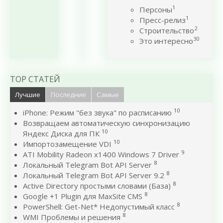
1
Персоны
1
Пресс-релиз
2
Строительство
30
Это интересно
TOP СТАТЕЙ
Лучшие
Последние
Самые
10
iPhone: Режим "без звука" по расписанию
Возвращаем автоматическую синхронизацию
10
Яндекс Диска для ПК
10
Импортозамещение VDI
9
ATI Mobility Radeon x1400 Windows 7 Driver
8
Локальный Telegram Bot API Server
8
Локальный Telegram Bot API Server 9.2
8
Active Directory простыми словами (База)
8
Google +1 Plugin для MaxSite CMS
8
PowerShell: Get-Net* Недопустимый класс
8
WMI Проблемы и решения