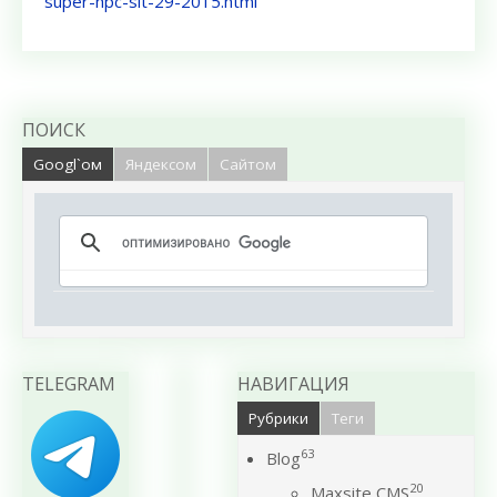
super-hpc-slt-29-2015.html
ПОИСК
Googl`ом
Яндексом
Сайтом
TELEGRAM
НАВИГАЦИЯ
Рубрики
Теги
63
Blog
20
Maxsite CMS