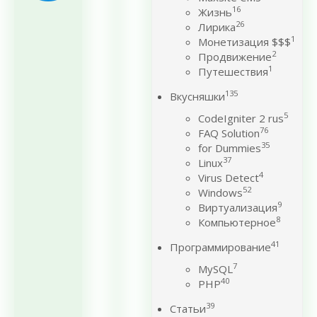
16
Жизнь
26
Лирика
1
Монетизация $$$
2
Продвижение
1
Путешествия
135
Вкусняшки
5
CodeIgniter 2 rus
76
FAQ Solution
35
for Dummies
37
Linux
4
Virus Detect
52
Windows
9
Виртуализация
8
Компьютерное
41
Программирование
7
MySQL
40
PHP
39
Статьи