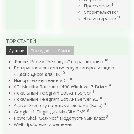
1
Пресс-релиз
2
Строительство
30
Это интересно
TOP СТАТЕЙ
Лучшие
Последние
Самые
10
iPhone: Режим "без звука" по расписанию
Возвращаем автоматическую синхронизацию
10
Яндекс Диска для ПК
10
Импортозамещение VDI
9
ATI Mobility Radeon x1400 Windows 7 Driver
8
Локальный Telegram Bot API Server
8
Локальный Telegram Bot API Server 9.2
8
Active Directory простыми словами (База)
8
Google +1 Plugin для MaxSite CMS
8
PowerShell: Get-Net* Недопустимый класс
8
WMI Проблемы и решения