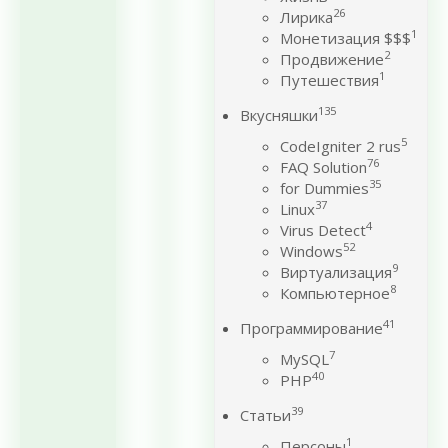
26
Лирика
1
Монетизация $$$
2
Продвижение
1
Путешествия
135
Вкусняшки
5
CodeIgniter 2 rus
76
FAQ Solution
35
for Dummies
37
Linux
4
Virus Detect
52
Windows
9
Виртуализация
8
Компьютерное
41
Программирование
7
MySQL
40
PHP
39
Статьи
1
Персоны