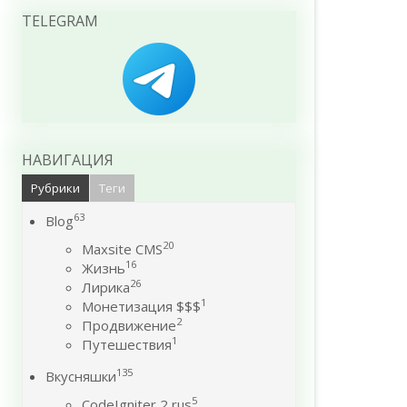
TELEGRAM
НАВИГАЦИЯ
Рубрики
Теги
63
Blog
20
Maxsite CMS
16
Жизнь
26
Лирика
1
Монетизация $$$
2
Продвижение
1
Путешествия
135
Вкусняшки
5
CodeIgniter 2 rus