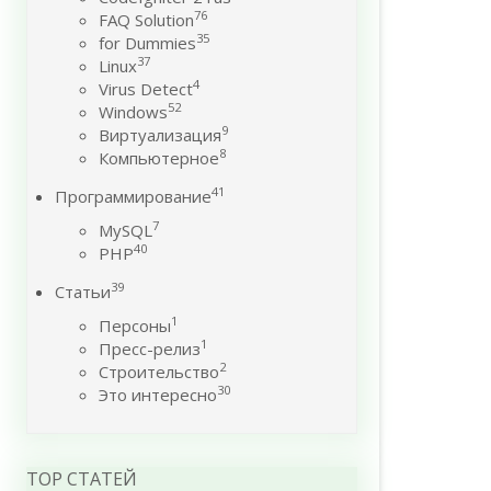
76
FAQ Solution
35
for Dummies
37
Linux
4
Virus Detect
52
Windows
9
Виртуализация
8
Компьютерное
41
Программирование
7
MySQL
40
PHP
39
Статьи
1
Персоны
1
Пресс-релиз
2
Строительство
30
Это интересно
TOP СТАТЕЙ