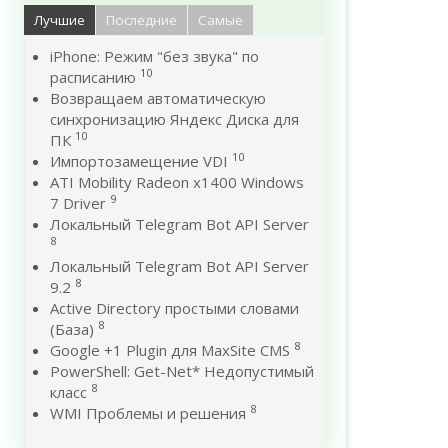
Лучшие
Последние
Самые
iPhone: Режим "без звука" по
10
расписанию
Возвращаем автоматическую
синхронизацию Яндекс Диска для
10
ПК
10
Импортозамещение VDI
ATI Mobility Radeon x1400 Windows
9
7 Driver
Локальный Telegram Bot API Server
8
Локальный Telegram Bot API Server
8
9.2
Active Directory простыми словами
8
(База)
8
Google +1 Plugin для MaxSite CMS
PowerShell: Get-Net* Недопустимый
8
класс
8
WMI Проблемы и решения