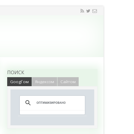
ПОИСК
Googl`ом
Яндексом
Сайтом