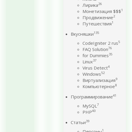
26
Лирика
1
Монетизация $$$
2
Продвижение
1
Путешествия
135
Вкусняшки
5
CodeIgniter 2 rus
76
FAQ Solution
35
for Dummies
37
Linux
4
Virus Detect
52
Windows
9
Виртуализация
8
Компьютерное
41
Программирование
7
MySQL
40
PHP
39
Статьи
1
Персоны