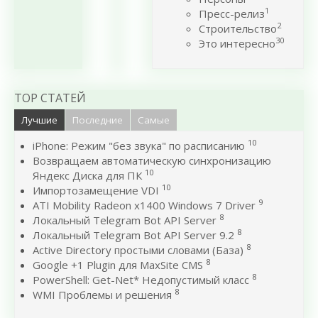
1
Пресс-релиз
2
Строительство
30
Это интересно
TOP СТАТЕЙ
Лучшие
Последние
Самые
10
iPhone: Режим "без звука" по расписанию
Возвращаем автоматическую синхронизацию
10
Яндекс Диска для ПК
10
Импортозамещение VDI
9
ATI Mobility Radeon x1400 Windows 7 Driver
8
Локальный Telegram Bot API Server
8
Локальный Telegram Bot API Server 9.2
8
Active Directory простыми словами (База)
8
Google +1 Plugin для MaxSite CMS
8
PowerShell: Get-Net* Недопустимый класс
8
WMI Проблемы и решения