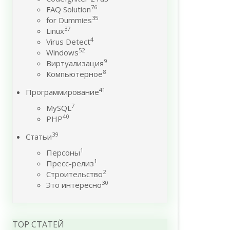
76
FAQ Solution
35
for Dummies
37
Linux
4
Virus Detect
52
Windows
9
Виртуализация
8
Компьютерное
41
Программирование
7
MySQL
40
PHP
39
Статьи
1
Персоны
1
Пресс-релиз
2
Строительство
30
Это интересно
TOP СТАТЕЙ