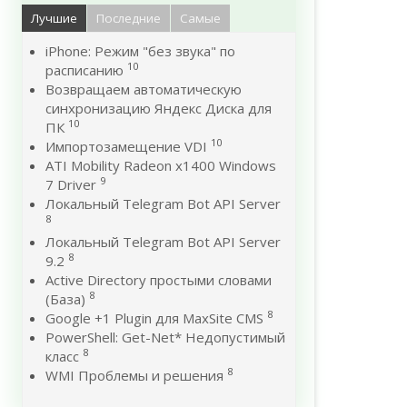
Лучшие
Последние
Самые
iPhone: Режим "без звука" по
10
расписанию
Возвращаем автоматическую
синхронизацию Яндекс Диска для
10
ПК
10
Импортозамещение VDI
ATI Mobility Radeon x1400 Windows
9
7 Driver
Локальный Telegram Bot API Server
8
Локальный Telegram Bot API Server
8
9.2
Active Directory простыми словами
8
(База)
8
Google +1 Plugin для MaxSite CMS
PowerShell: Get-Net* Недопустимый
8
класс
8
WMI Проблемы и решения