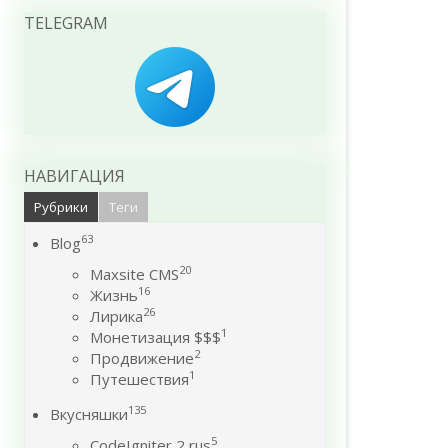
TELEGRAM
НАВИГАЦИЯ
Рубрики
Теги
63
Blog
20
Maxsite CMS
16
Жизнь
26
Лирика
1
Монетизация $$$
2
Продвижение
1
Путешествия
135
Вкусняшки
5
CodeIgniter 2 rus