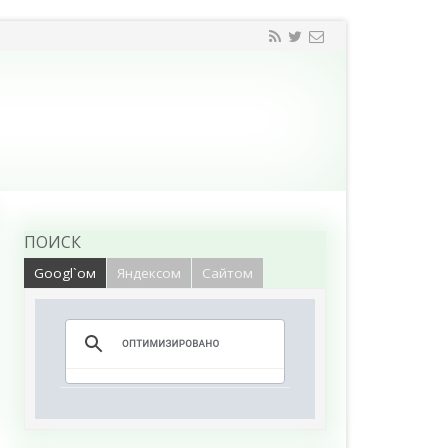
ПОИСК
Googl`ом
Яндексом
Сайтом