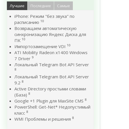
Лучшие
Последние
Самые
iPhone: Режим "без звука" по
10
расписанию
Возвращаем автоматическую
синхронизацию Яндекс Диска для
10
ПК
10
Импортозамещение VDI
ATI Mobility Radeon x1400 Windows
9
7 Driver
Локальный Telegram Bot API Server
8
Локальный Telegram Bot API Server
8
9.2
Active Directory простыми словами
8
(База)
8
Google +1 Plugin для MaxSite CMS
PowerShell: Get-Net* Недопустимый
8
класс
8
WMI Проблемы и решения