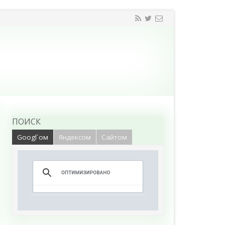
ПОИСК
Googl`ом
Яндексом
Сайтом