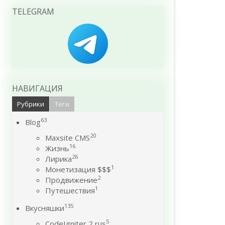
TELEGRAM
НАВИГАЦИЯ
Рубрики
Теги
63
Blog
20
Maxsite CMS
16
Жизнь
26
Лирика
1
Монетизация $$$
2
Продвижение
1
Путешествия
135
Вкусняшки
5
CodeIgniter 2 rus