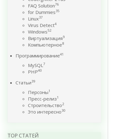
76
FAQ Solution
35
for Dummies
37
Linux
4
Virus Detect
52
Windows
9
Виртуализация
8
Компьютерное
41
Программирование
7
MySQL
40
PHP
39
Статьи
1
Персоны
1
Пресс-релиз
2
Строительство
30
Это интересно
TOP СТАТЕЙ