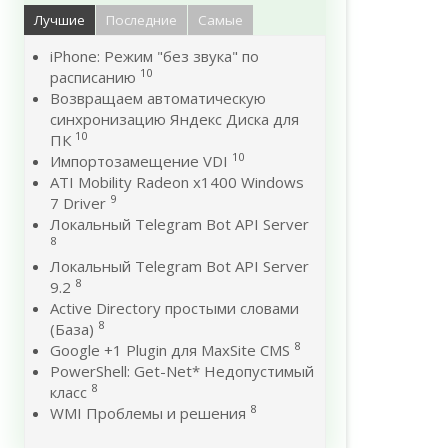
Лучшие
Последние
Самые
iPhone: Режим "без звука" по
10
расписанию
Возвращаем автоматическую
синхронизацию Яндекс Диска для
10
ПК
10
Импортозамещение VDI
ATI Mobility Radeon x1400 Windows
9
7 Driver
Локальный Telegram Bot API Server
8
Локальный Telegram Bot API Server
8
9.2
Active Directory простыми словами
8
(База)
8
Google +1 Plugin для MaxSite CMS
PowerShell: Get-Net* Недопустимый
8
класс
8
WMI Проблемы и решения