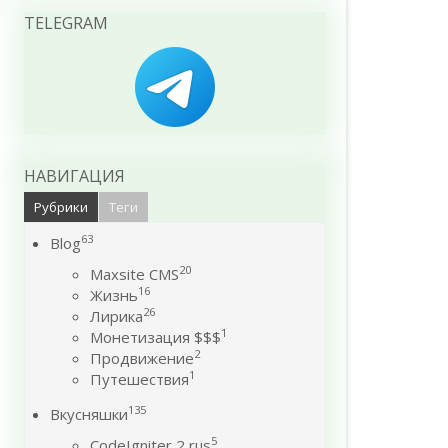
TELEGRAM
НАВИГАЦИЯ
Рубрики
Теги
63
Blog
20
Maxsite CMS
16
Жизнь
26
Лирика
1
Монетизация $$$
2
Продвижение
1
Путешествия
135
Вкусняшки
5
CodeIgniter 2 rus