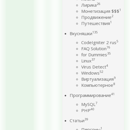
26
Лирика
1
Монетизация $$$
2
Продвижение
1
Путешествия
135
Вкусняшки
5
CodeIgniter 2 rus
76
FAQ Solution
35
for Dummies
37
Linux
4
Virus Detect
52
Windows
9
Виртуализация
8
Компьютерное
41
Программирование
7
MySQL
40
PHP
39
Статьи
1
Персоны