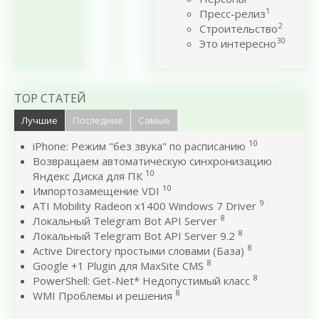
1
Пресс-релиз
2
Строительство
30
Это интересно
TOP СТАТЕЙ
Лучшие
Последние
Самые
10
iPhone: Режим "без звука" по расписанию
Возвращаем автоматическую синхронизацию
10
Яндекс Диска для ПК
10
Импортозамещение VDI
9
ATI Mobility Radeon x1400 Windows 7 Driver
8
Локальный Telegram Bot API Server
8
Локальный Telegram Bot API Server 9.2
8
Active Directory простыми словами (База)
8
Google +1 Plugin для MaxSite CMS
8
PowerShell: Get-Net* Недопустимый класс
8
WMI Проблемы и решения