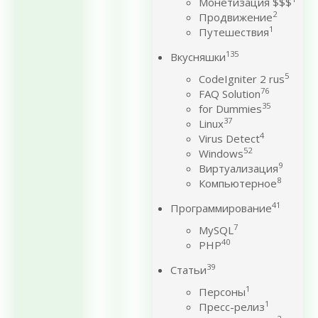
Монетизация $$$
2
Продвижение
1
Путешествия
135
Вкусняшки
5
CodeIgniter 2 rus
76
FAQ Solution
35
for Dummies
37
Linux
4
Virus Detect
52
Windows
9
Виртуализация
8
Компьютерное
41
Программирование
7
MySQL
40
PHP
39
Статьи
1
Персоны
1
Пресс-релиз