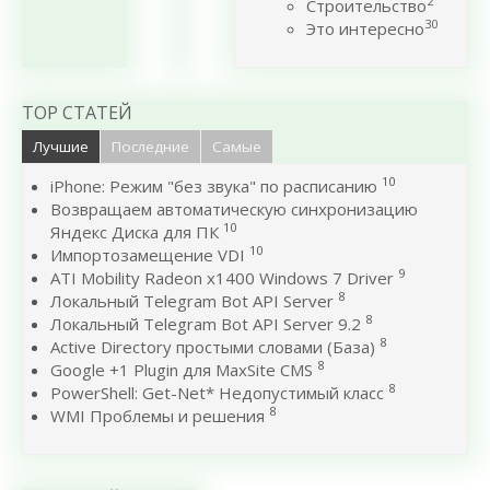
2
Строительство
30
Это интересно
TOP СТАТЕЙ
Лучшие
Последние
Самые
10
iPhone: Режим "без звука" по расписанию
Возвращаем автоматическую синхронизацию
10
Яндекс Диска для ПК
10
Импортозамещение VDI
9
ATI Mobility Radeon x1400 Windows 7 Driver
8
Локальный Telegram Bot API Server
8
Локальный Telegram Bot API Server 9.2
8
Active Directory простыми словами (База)
8
Google +1 Plugin для MaxSite CMS
8
PowerShell: Get-Net* Недопустимый класс
8
WMI Проблемы и решения