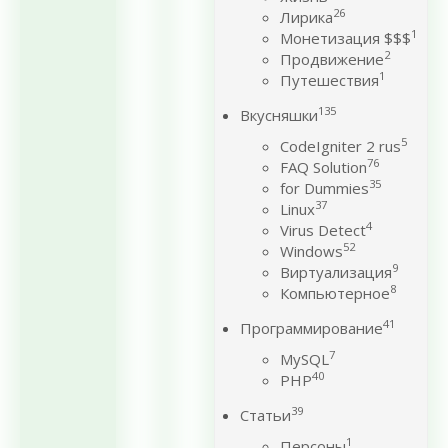
26
Лирика
1
Монетизация $$$
2
Продвижение
1
Путешествия
135
Вкусняшки
5
CodeIgniter 2 rus
76
FAQ Solution
35
for Dummies
37
Linux
4
Virus Detect
52
Windows
9
Виртуализация
8
Компьютерное
41
Программирование
7
MySQL
40
PHP
39
Статьи
1
Персоны