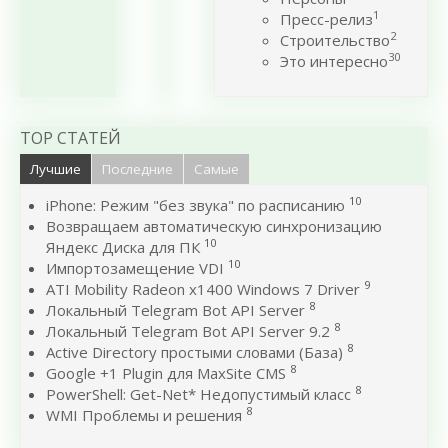
1
Пресс-релиз
2
Строительство
30
Это интересно
TOP СТАТЕЙ
Лучшие
Последние
Самые
10
iPhone: Режим "без звука" по расписанию
Возвращаем автоматическую синхронизацию
10
Яндекс Диска для ПК
10
Импортозамещение VDI
9
ATI Mobility Radeon x1400 Windows 7 Driver
8
Локальный Telegram Bot API Server
8
Локальный Telegram Bot API Server 9.2
8
Active Directory простыми словами (База)
8
Google +1 Plugin для MaxSite CMS
8
PowerShell: Get-Net* Недопустимый класс
8
WMI Проблемы и решения