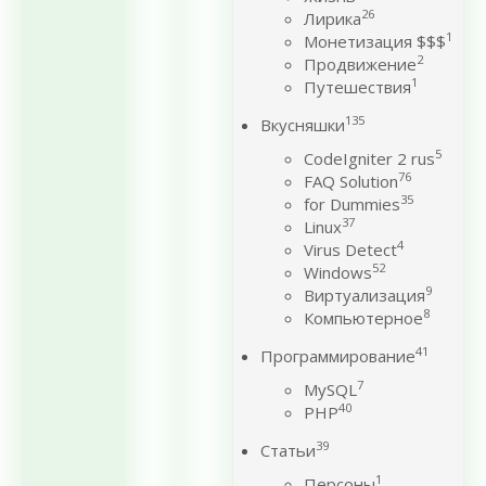
26
Лирика
1
Монетизация $$$
2
Продвижение
1
Путешествия
135
Вкусняшки
5
CodeIgniter 2 rus
76
FAQ Solution
35
for Dummies
37
Linux
4
Virus Detect
52
Windows
9
Виртуализация
8
Компьютерное
41
Программирование
7
MySQL
40
PHP
39
Статьи
1
Персоны