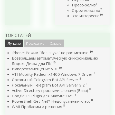
1
Пресс-релиз
2
Строительство
30
Это интересно
TOP СТАТЕЙ
Лучшие
Последние
Самые
10
iPhone: Режим "без звука" по расписанию
Возвращаем автоматическую синхронизацию
10
Яндекс Диска для ПК
10
Импортозамещение VDI
9
ATI Mobility Radeon x1400 Windows 7 Driver
8
Локальный Telegram Bot API Server
8
Локальный Telegram Bot API Server 9.2
8
Active Directory простыми словами (База)
8
Google +1 Plugin для MaxSite CMS
8
PowerShell: Get-Net* Недопустимый класс
8
WMI Проблемы и решения