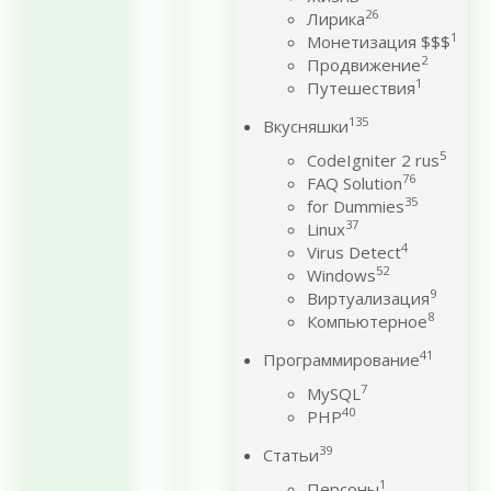
26
Лирика
1
Монетизация $$$
2
Продвижение
1
Путешествия
135
Вкусняшки
5
CodeIgniter 2 rus
76
FAQ Solution
35
for Dummies
37
Linux
4
Virus Detect
52
Windows
9
Виртуализация
8
Компьютерное
41
Программирование
7
MySQL
40
PHP
39
Статьи
1
Персоны