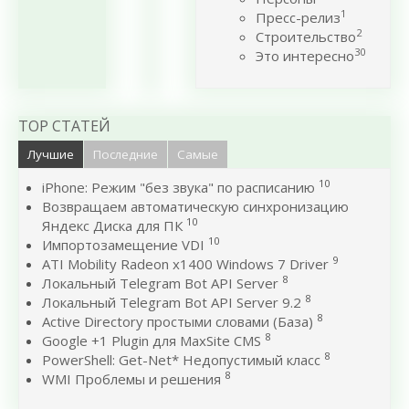
1
Пресс-релиз
2
Строительство
30
Это интересно
TOP СТАТЕЙ
Лучшие
Последние
Самые
10
iPhone: Режим "без звука" по расписанию
Возвращаем автоматическую синхронизацию
10
Яндекс Диска для ПК
10
Импортозамещение VDI
9
ATI Mobility Radeon x1400 Windows 7 Driver
8
Локальный Telegram Bot API Server
8
Локальный Telegram Bot API Server 9.2
8
Active Directory простыми словами (База)
8
Google +1 Plugin для MaxSite CMS
8
PowerShell: Get-Net* Недопустимый класс
8
WMI Проблемы и решения