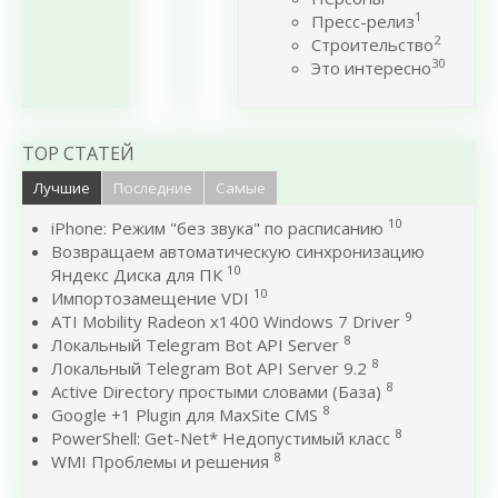
1
Пресс-релиз
2
Строительство
30
Это интересно
TOP СТАТЕЙ
Лучшие
Последние
Самые
10
iPhone: Режим "без звука" по расписанию
Возвращаем автоматическую синхронизацию
10
Яндекс Диска для ПК
10
Импортозамещение VDI
9
ATI Mobility Radeon x1400 Windows 7 Driver
8
Локальный Telegram Bot API Server
8
Локальный Telegram Bot API Server 9.2
8
Active Directory простыми словами (База)
8
Google +1 Plugin для MaxSite CMS
8
PowerShell: Get-Net* Недопустимый класс
8
WMI Проблемы и решения