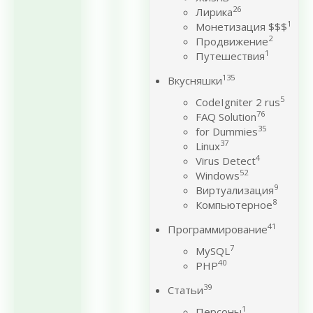
26
Лирика
1
Монетизация $$$
2
Продвижение
1
Путешествия
135
Вкусняшки
5
CodeIgniter 2 rus
76
FAQ Solution
35
for Dummies
37
Linux
4
Virus Detect
52
Windows
9
Виртуализация
8
Компьютерное
41
Программирование
7
MySQL
40
PHP
39
Статьи
1
Персоны