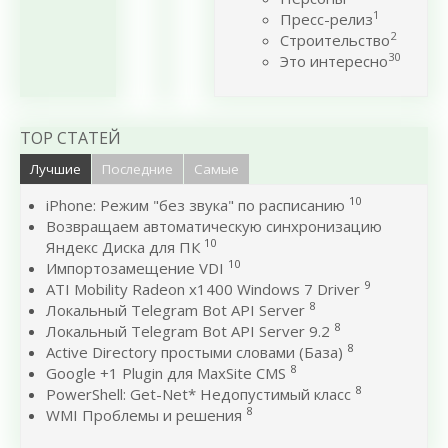
1
Пресс-релиз
2
Строительство
30
Это интересно
TOP СТАТЕЙ
Лучшие
Последние
Самые
10
iPhone: Режим "без звука" по расписанию
Возвращаем автоматическую синхронизацию
10
Яндекс Диска для ПК
10
Импортозамещение VDI
9
ATI Mobility Radeon x1400 Windows 7 Driver
8
Локальный Telegram Bot API Server
8
Локальный Telegram Bot API Server 9.2
8
Active Directory простыми словами (База)
8
Google +1 Plugin для MaxSite CMS
8
PowerShell: Get-Net* Недопустимый класс
8
WMI Проблемы и решения