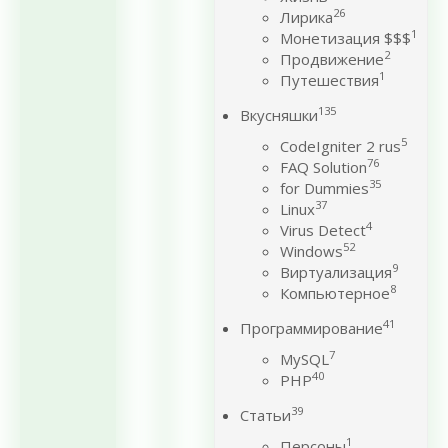
26
Лирика
1
Монетизация $$$
2
Продвижение
1
Путешествия
135
Вкусняшки
5
CodeIgniter 2 rus
76
FAQ Solution
35
for Dummies
37
Linux
4
Virus Detect
52
Windows
9
Виртуализация
8
Компьютерное
41
Программирование
7
MySQL
40
PHP
39
Статьи
1
Персоны