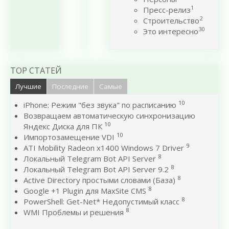
1
Пресс-релиз
2
Строительство
30
Это интересно
TOP СТАТЕЙ
Лучшие
Последние
Самые
10
iPhone: Режим "без звука" по расписанию
Возвращаем автоматическую синхронизацию
10
Яндекс Диска для ПК
10
Импортозамещение VDI
9
ATI Mobility Radeon x1400 Windows 7 Driver
8
Локальный Telegram Bot API Server
8
Локальный Telegram Bot API Server 9.2
8
Active Directory простыми словами (База)
8
Google +1 Plugin для MaxSite CMS
8
PowerShell: Get-Net* Недопустимый класс
8
WMI Проблемы и решения