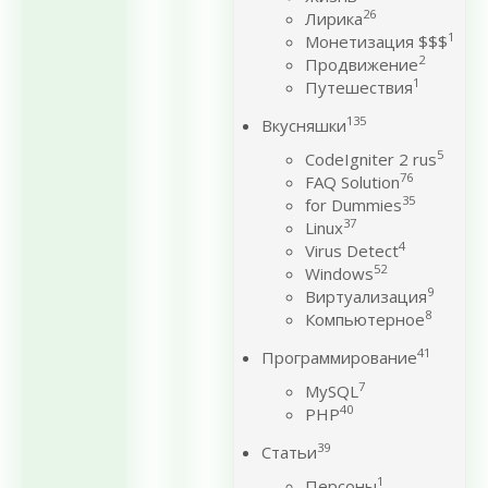
26
Лирика
1
Монетизация $$$
2
Продвижение
1
Путешествия
135
Вкусняшки
5
CodeIgniter 2 rus
76
FAQ Solution
35
for Dummies
37
Linux
4
Virus Detect
52
Windows
9
Виртуализация
8
Компьютерное
41
Программирование
7
MySQL
40
PHP
39
Статьи
1
Персоны